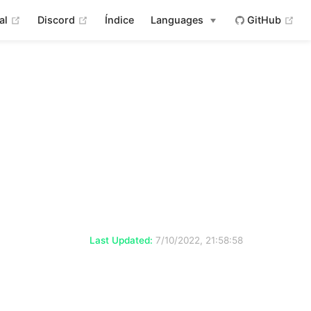
(opens new window)
(opens new window)
(op
ial
Discord
Índice
Languages
GitHub
Last Updated:
7/10/2022, 21:58:58