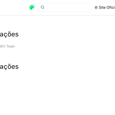
Site Ofic
cações
DEV Team
cações